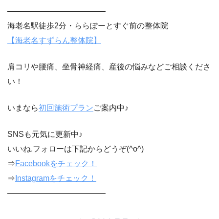
————————————–
海老名駅徒歩2分・ららぽーとすぐ前の整体院
【海老名すずらん整体院】
肩コリや腰痛、坐骨神経痛、産後の悩みなどご相談くださ
い！
いまなら
初回施術プラン
ご案内中♪
SNSも元気に更新中♪
いいね.フォローは下記からどうぞ(^o^)
⇒
Facebookをチェック！
⇒
Instagramをチェック！
————————————–