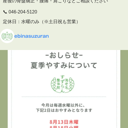
産後の骨盤矯正・腰痛・肩こりなどご相談ください
📞 046-204-5120
定休日：水曜のみ（※土日祝も営業）
🕒 予約受付
ebinasuzuran
平日 10:00〜19:30
土日祝 9:00〜16:00
▶ 施術内容・院内の雰囲気はこちら
プロフィールのリンクからご覧いただけます
👇
海老名
…
See More
Photo
View on Facebook
·
Share