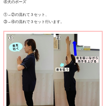
④犬のポーズ
①→②の流れて３セット、
③→④の流れで３セット行います。