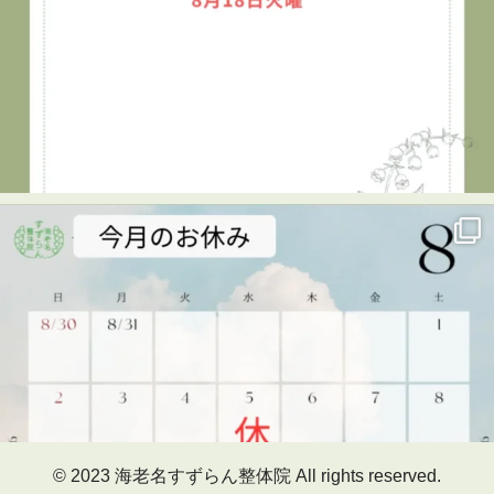
海老名すずらん整体院
1 week ago
👦✨キッズタウン2026に参加しました！✨
7月29日、海老名市民活動センター ビナレッジで開催され
た「キッズタウン2026」に、海老名すずらん整体院も出展
させていただきました😊
キッズタウンは、子どもたちがさまざまな仕事を体験し、
楽しみながら学べるイベント。
当院では、「整体師のお仕事体験」を実施しました！
🔹整体のお仕事を知る
🔹筋肉をみてみる
🔹実際に手技（マッサージ）に挑戦！
最初は少し緊張していた子どもたちも、体験が進むにつれ
© 2023 海老名すずらん整体院 All rights reserved.
て真剣な表情に。