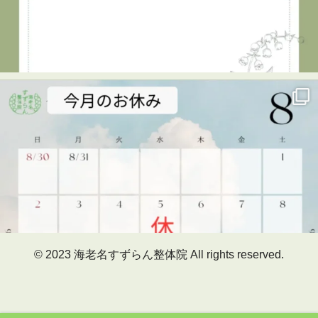
7月29日、海老名市民活動センター ビナレッジで開催され
た「キッズタウン2026」に、海老名すずらん整体院も出展
させていただきました😊
キッズタウンは、子どもたちがさまざまな仕事を体験し、
楽しみながら学べるイベント。
当院では、「整体師のお仕事体験」を実施しました！
🔹整体のお仕事を知る
🔹筋肉をみてみる
🔹実際に手技（マッサージ）に挑戦！
最初は少し緊張していた子どもたちも、体験が進むにつれ
© 2023 海老名すずらん整体院 All rights reserved.
て真剣な表情に。
そして最後に、こんな一言を聞かせてくれた子も。