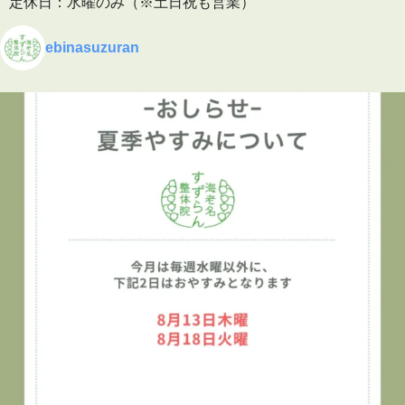
定休日：水曜のみ（※土日祝も営業）
🕒 予約受付
ebinasuzuran
平日 10:00〜19:30
土日祝 9:00〜16:00
▶ 施術内容・院内の雰囲気はこちら
プロフィールのリンクからご覧いただけます
👇
海老名
…
See More
Photo
View on Facebook
·
Share
海老名すずらん整体院
1 week ago
👦✨キッズタウン2026に参加しました！✨