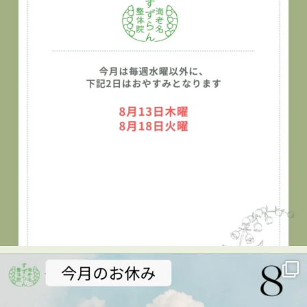
👇
海老名
…
See More
Photo
View on Facebook
·
Share
海老名すずらん整体院
1 week ago
👦✨キッズタウン2026に参加しました！✨
7月29日、海老名市民活動センター ビナレッジで開催され
た「キッズタウン2026」に、海老名すずらん整体院も出展
させていただきました😊
キッズタウンは、子どもたちがさまざまな仕事を体験し、
楽しみながら学べるイベント。