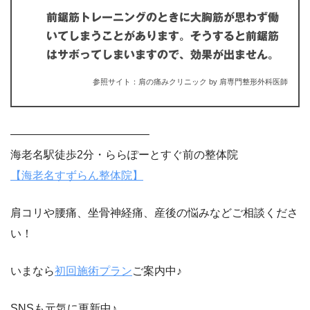
前鋸筋トレーニングのときに大胸筋が思わず働
いてしまうことがあります。そうすると前鋸筋
はサボってしまいますので、効果が出ません。
参照サイト：肩の痛みクリニック by 肩専門整形外科医師
————————————–
海老名駅徒歩2分・ららぽーとすぐ前の整体院
【海老名すずらん整体院】
肩コリや腰痛、坐骨神経痛、産後の悩みなどご相談くださ
い！
いまなら
初回施術プラン
ご案内中♪
SNSも元気に更新中♪