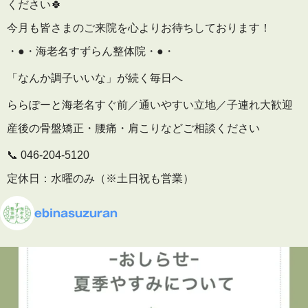
ください🍀
今月も皆さまのご来院を心よりお待ちしております！
・●・海老名すずらん整体院・●・
「なんか調子いいな」が続く毎日へ
ららぽーと海老名すぐ前／通いやすい立地／子連れ大歓迎
産後の骨盤矯正・腰痛・肩こりなどご相談ください
📞 046-204-5120
定休日：水曜のみ（※土日祝も営業）
🕒 予約受付
ebinasuzuran
平日 10:00〜19:30
土日祝 9:00〜16:00
▶ 施術内容・院内の雰囲気はこちら
プロフィールのリンクからご覧いただけます