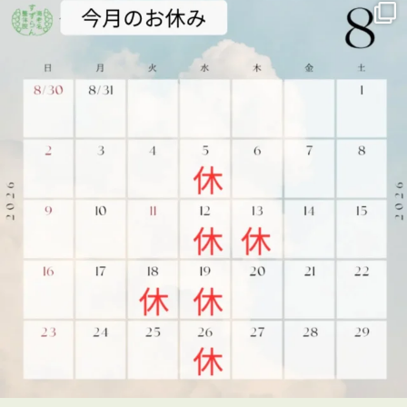
▶ 施術内容・院内の雰囲気はこちら
プロフィールのリンクからご覧いただけます
👇
海老名
…
See More
Photo
View on Facebook
·
Share
海老名すずらん整体院
6 days ago
👦✨キッズタウン2026に参加しました！✨
7月29日、海老名市民活動センター ビナレッジで開催され
た「キッズタウン2026」に、海老名すずらん整体院も出展
させていただきました😊