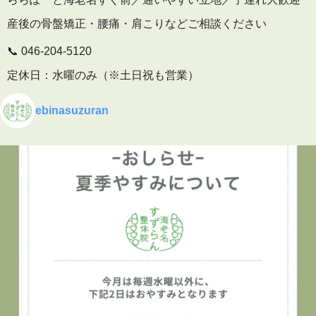
産後の骨盤矯正・腰痛・肩こりなどご相談ください
📞 046-204-5120
定休日：水曜のみ（※土日祝も営業）
🕒 予約受付
ebinasuzuran
平日 10:00〜19:30
土日祝 9:00〜16:00
▶ 施術内容・院内の雰囲気はこちら
プロフィールのリンクからご覧いただけます
👇
海老名
…
See More
Photo
View on Facebook
·
Share