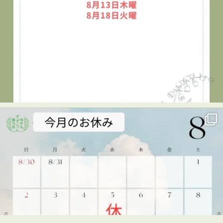
海老名すずらん整体院
1 week ago
👦✨キッズタウン2026に参加しました！✨
7月29日、海老名市民活動センター ビナレッジで開催され
た「キッズタウン2026」に、海老名すずらん整体院も出展
させていただきました😊
キッズタウンは、子どもたちがさまざまな仕事を体験し、
楽しみながら学べるイベント。
当院では、「整体師のお仕事体験」を実施しました！
🔹整体のお仕事を知る
🔹筋肉をみてみる
🔹実際に手技（マッサージ）に挑戦！
最初は少し緊張していた子どもたちも、体験が進むにつれ