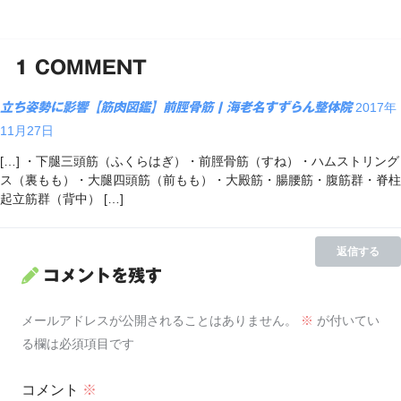
1
COMMENT
立ち姿勢に影響【筋肉図鑑】前脛骨筋 | 海老名すずらん整体院
2017年
11月27日
[…] ・下腿三頭筋（ふくらはぎ）・前脛骨筋（すね）・ハムストリング
ス（裏もも）・大腿四頭筋（前もも）・大殿筋・腸腰筋・腹筋群・脊柱
起立筋群（背中） […]
返信する
コメントを残す
メールアドレスが公開されることはありません。
※
が付いてい
る欄は必須項目です
コメント
※