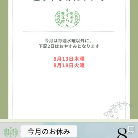
プロフィールのリンクからご覧いただけます
👇
海老名
…
See More
Photo
View on Facebook
·
Share
海老名すずらん整体院
1 week ago
👦✨キッズタウン2026に参加しました！✨
7月29日、海老名市民活動センター ビナレッジで開催され
た「キッズタウン2026」に、海老名すずらん整体院も出展
させていただきました😊
キッズタウンは、子どもたちがさまざまな仕事を体験し、
楽しみながら学べるイベント。