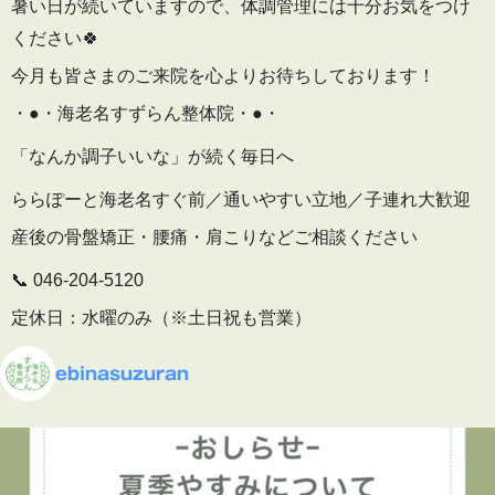
暑い日が続いていますので、体調管理には十分お気をつけ
ください🍀
今月も皆さまのご来院を心よりお待ちしております！
・●・海老名すずらん整体院・●・
「なんか調子いいな」が続く毎日へ
ららぽーと海老名すぐ前／通いやすい立地／子連れ大歓迎
産後の骨盤矯正・腰痛・肩こりなどご相談ください
📞 046-204-5120
定休日：水曜のみ（※土日祝も営業）
🕒 予約受付
ebinasuzuran
平日 10:00〜19:30
土日祝 9:00〜16:00
▶ 施術内容・院内の雰囲気はこちら