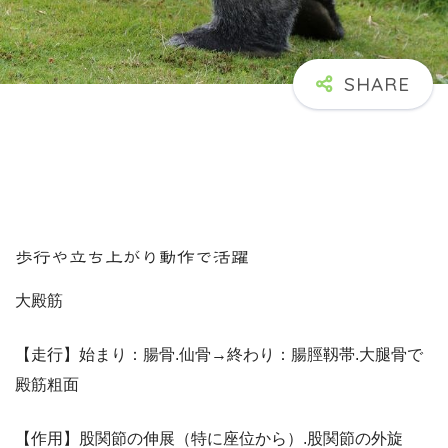
歩行や立ち上がり動作で活躍
大殿筋
【走行】始まり：腸骨.仙骨→終わり：腸脛靱帯.大腿骨で
殿筋粗面
【作用】股関節の伸展（特に座位から）.股関節の外旋