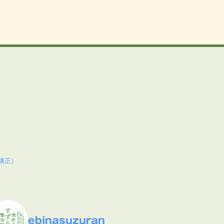
矯正）
ebinasuzuran