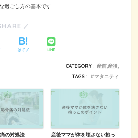
な過ごし方の基本です
SHARE
LINE
ア
はてブ
CATEGORY :
産前,産後,
TAGS :
マタニティ
痛の対処法
産後ママが体を壊さない抱っ