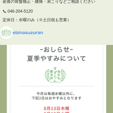
産後の骨盤矯正・腰痛・肩こりなどご相談ください
📞 046-204-5120
定休日：水曜のみ（※土日祝も営業）
🕒 予約受付
ebinasuzuran
平日 10:00〜19:30
土日祝 9:00〜16:00
▶ 施術内容・院内の雰囲気はこちら
プロフィールのリンクからご覧いただけます
👇
海老名
…
See More
Photo
View on Facebook
·
Share