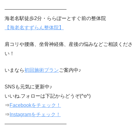
————————————–
海老名駅徒歩2分・ららぽーとすぐ前の整体院
【海老名すずらん整体院】
肩コリや腰痛、坐骨神経痛、産後の悩みなどご相談くださ
い！
いまなら
初回施術プラン
ご案内中♪
SNSも元気に更新中♪
いいね.フォローは下記からどうぞ(^o^)
⇒
Facebookをチェック！
⇒
Instagramをチェック！
————————————–