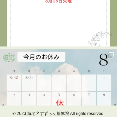
海老名すずらん整体院
1 week ago
👦✨キッズタウン2026に参加しました！✨
7月29日、海老名市民活動センター ビナレッジで開催され
た「キッズタウン2026」に、海老名すずらん整体院も出展
させていただきました😊
キッズタウンは、子どもたちがさまざまな仕事を体験し、
楽しみながら学べるイベント。
当院では、「整体師のお仕事体験」を実施しました！
🔹整体のお仕事を知る
🔹筋肉をみてみる
🔹実際に手技（マッサージ）に挑戦！
最初は少し緊張していた子どもたちも、体験が進むにつれ
© 2023 海老名すずらん整体院 All rights reserved.
て真剣な表情に。