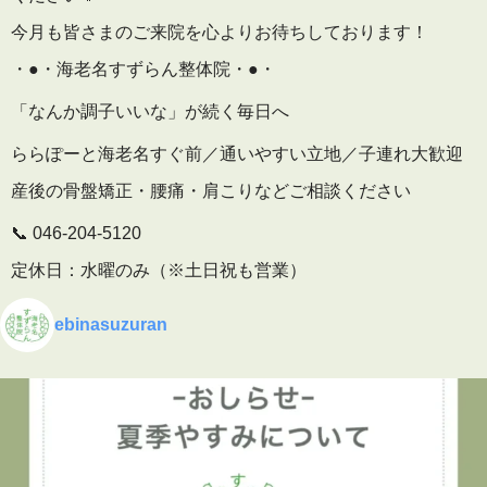
今月も皆さまのご来院を心よりお待ちしております！
・●・海老名すずらん整体院・●・
「なんか調子いいな」が続く毎日へ
ららぽーと海老名すぐ前／通いやすい立地／子連れ大歓迎
産後の骨盤矯正・腰痛・肩こりなどご相談ください
📞 046-204-5120
定休日：水曜のみ（※土日祝も営業）
🕒 予約受付
ebinasuzuran
平日 10:00〜19:30
土日祝 9:00〜16:00
▶ 施術内容・院内の雰囲気はこちら
プロフィールのリンクからご覧いただけます