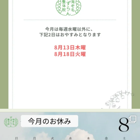
👇
海老名
…
See More
Photo
View on Facebook
·
Share
海老名すずらん整体院
6 days ago
👦✨キッズタウン2026に参加しました！✨
7月29日、海老名市民活動センター ビナレッジで開催され
た「キッズタウン2026」に、海老名すずらん整体院も出展
させていただきました😊
キッズタウンは、子どもたちがさまざまな仕事を体験し、
楽しみながら学べるイベント。
当院では、「整体師のお仕事体験」を実施しました！