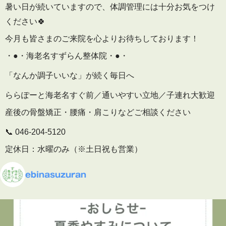
暑い日が続いていますので、体調管理には十分お気をつけ
ください🍀
今月も皆さまのご来院を心よりお待ちしております！
・●・海老名すずらん整体院・●・
「なんか調子いいな」が続く毎日へ
ららぽーと海老名すぐ前／通いやすい立地／子連れ大歓迎
産後の骨盤矯正・腰痛・肩こりなどご相談ください
📞 046-204-5120
定休日：水曜のみ（※土日祝も営業）
🕒 予約受付
ebinasuzuran
平日 10:00〜19:30
土日祝 9:00〜16:00
▶ 施術内容・院内の雰囲気はこちら