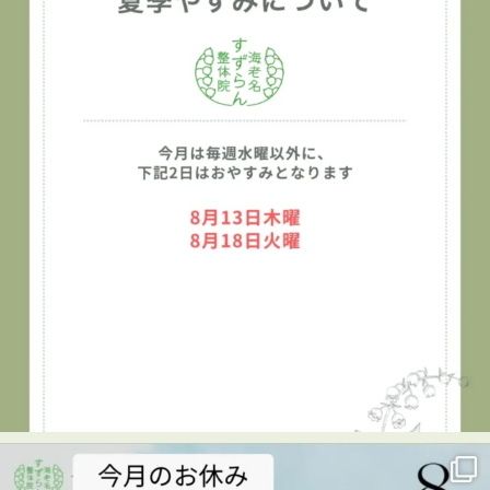
プロフィールのリンクからご覧いただけます
👇
海老名
…
See More
Photo
View on Facebook
·
Share
海老名すずらん整体院
1 week ago
👦✨キッズタウン2026に参加しました！✨
7月29日、海老名市民活動センター ビナレッジで開催され
た「キッズタウン2026」に、海老名すずらん整体院も出展
させていただきました😊
キッズタウンは、子どもたちがさまざまな仕事を体験し、