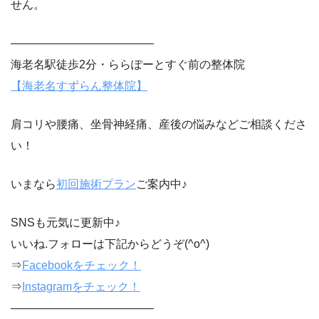
せん。
————————————–
海老名駅徒歩2分・ららぽーとすぐ前の整体院
【海老名すずらん整体院】
肩コリや腰痛、坐骨神経痛、産後の悩みなどご相談くださ
い！
いまなら
初回施術プラン
ご案内中♪
SNSも元気に更新中♪
いいね.フォローは下記からどうぞ(^o^)
⇒
Facebookをチェック！
⇒
Instagramをチェック！
————————————–