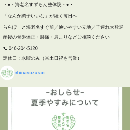
・●・海老名すずらん整体院・●・
「なんか調子いいな」が続く毎日へ
ららぽーと海老名すぐ前／通いやすい立地／子連れ大歓迎
産後の骨盤矯正・腰痛・肩こりなどご相談ください
📞 046-204-5120
定休日：水曜のみ（※土日祝も営業）
🕒 予約受付
ebinasuzuran
平日 10:00〜19:30
土日祝 9:00〜16:00
▶ 施術内容・院内の雰囲気はこちら
プロフィールのリンクからご覧いただけます
👇