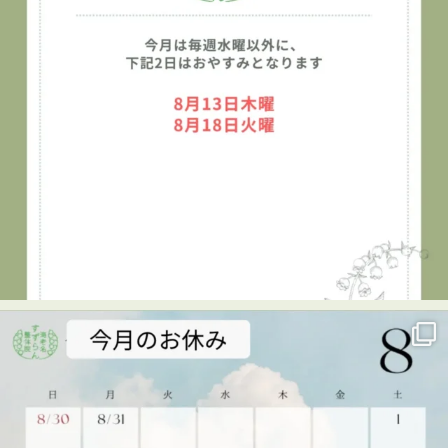
海老名
…
See More
Photo
View on Facebook
·
Share
海老名すずらん整体院
1 week ago
👦✨キッズタウン2026に参加しました！✨
7月29日、海老名市民活動センター ビナレッジで開催され
た「キッズタウン2026」に、海老名すずらん整体院も出展
させていただきました😊
キッズタウンは、子どもたちがさまざまな仕事を体験し、
楽しみながら学べるイベント。
当院では、「整体師のお仕事体験」を実施しました！
🔹整体のお仕事を知る