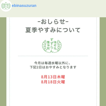
🕒 予約受付
ebinasuzuran
平日 10:00〜19:30
土日祝 9:00〜16:00
▶ 施術内容・院内の雰囲気はこちら
プロフィールのリンクからご覧いただけます
👇
海老名
…
See More
Photo
View on Facebook
·
Share
海老名すずらん整体院
1 week ago
👦✨キッズタウン2026に参加しました！✨