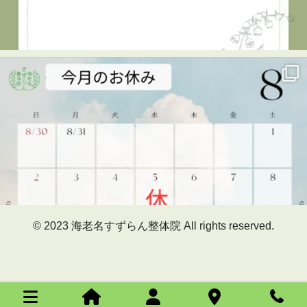
7月29日、海老名市民活動センター ビナレッジで開催され
た「キッズタウン2026」に、海老名すずらん整体院も出展
させていただきました😊
キッズタウンは、子どもたちがさまざまな仕事を体験し、
楽しみながら学べるイベント。
当院では、「整体師のお仕事体験」を実施しました！
🔹整体のお仕事を知る
🔹筋肉をみてみる
🔹実際に手技（マッサージ）に挑戦！
最初は少し緊張していた子どもたちも、体験が進むにつれ
© 2023 海老名すずらん整体院 All rights reserved.
て真剣な表情に。
そして最後に、こんな一言を聞かせてくれた子も。
「帰ったらママとパパにやってあげたい！」